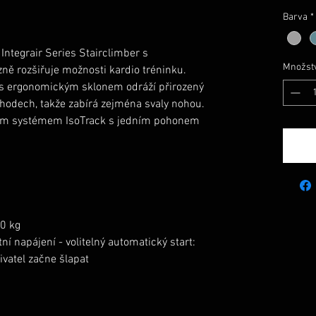
Barva
*
 Integrair Series Stairclimber s 
Množstv
 rozšiřuje možnosti kardio tréninku. 
 ergonomickým sklonem odráží přirozený 
hodech, takže zabírá zejména svaly nohou. 
ckým systémem IsoTrack s jedním pohonem 
0 kg
í napájení - volitelný automatický start: 
ivatel začne šlapat