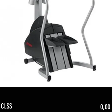
 CLSS
0,00