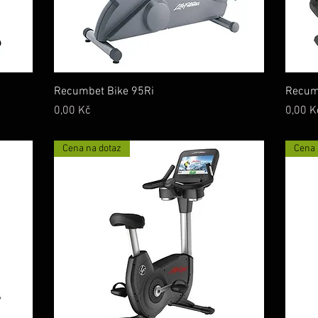
Rychlý náhled
Recumbet Bike 95Ri
Recum
Cena
Cena
0,00 Kč
0,00 K
Cena na dotaz
Cena 