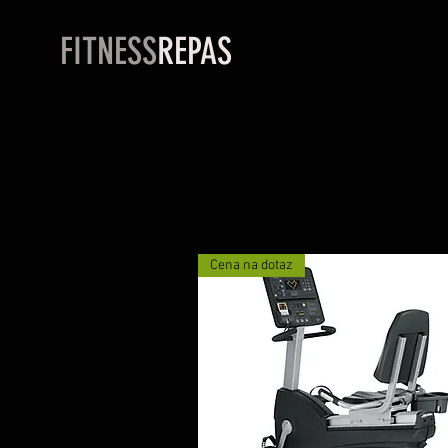
FITNESS
REPAS
Cena na dotaz