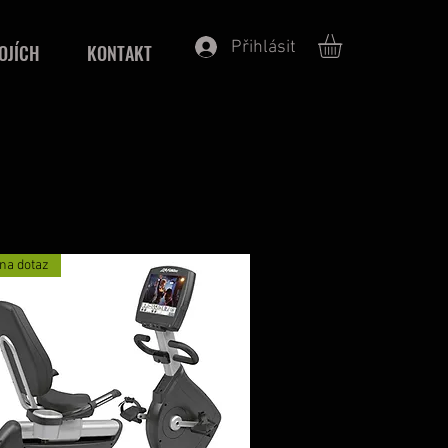
Přihlásit
OJÍCH
KONTAKT
na dotaz