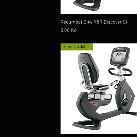
Rychlý náhled
Recumbet Bike 95R Discover SI
Cena
0,00 Kč
Cena na dotaz