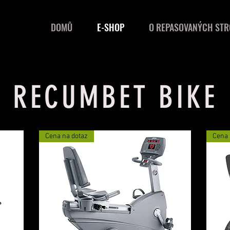
DOMŮ
E-SHOP
O REPASOVANÝCH STR
RECUMBET BIKE
Cena na dotaz
Cena 