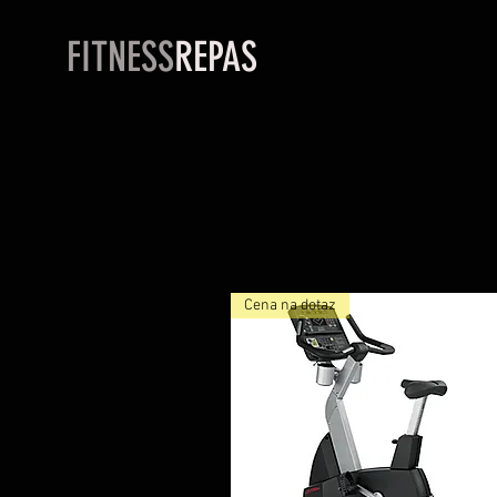
FITNESS
REPAS
Cena na dotaz