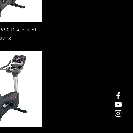
lý náhled
 95C Discover SI
ena
,00 Kč