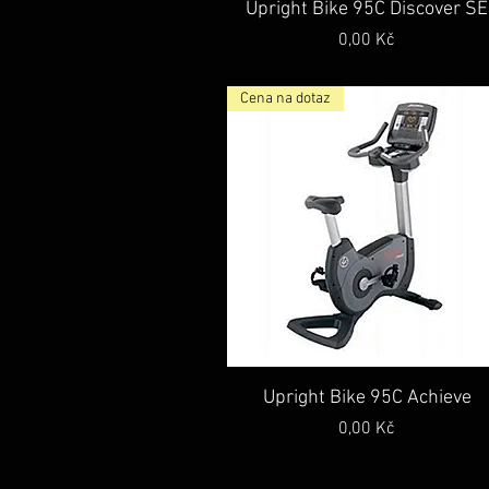
Rychlý náhled
Upright Bike 95C Discover SE
Cena
0,00 Kč
Cena na dotaz
Rychlý náhled
Upright Bike 95C Achieve
Cena
0,00 Kč