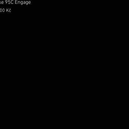
lý náhled
ike 95C Engage
ena
,00 Kč