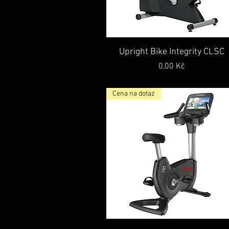
Rychlý náhled
Upright Bike Integrity CLSC
Cena
0,00 Kč
Cena na dotaz