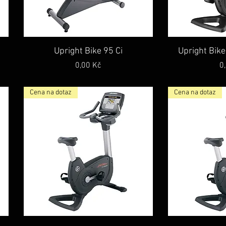
Rychlý náhled
Rych
Upright Bike 95 Ci
Upright Bike
Cena
C
0,00 Kč
0
Cena na dotaz
Cena na dotaz