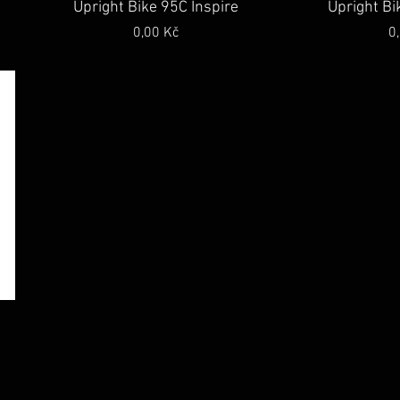
Rychlý náhled
Rych
Upright Bike 95C Inspire
Upright B
Cena
C
0,00 Kč
0