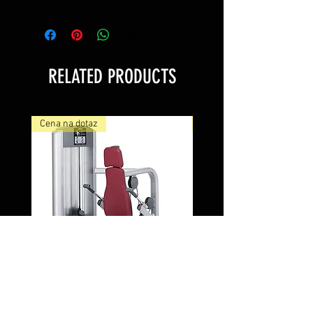
...
RELATED PRODUCTS
Cena na dotaz
Cena na dotaz
FZTR Torso Rotation