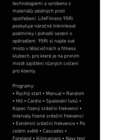
technologiemi a vyrobeno z 
materiálů odolných proti 
opotřebení. LifeFitness 95Ri 
poskytuje náročné tréninkové 
podmínky i pohodlí sezení s 
opěradlem.
95Ri si najde své 
místo v tělocvičnách a fitness 
klubech, pro které je na prvním 
místě zajištění různých cvičení 
pro klienty.
Programy:
• Rychlý start • Manual • Random 
• Hill • Cardio • Spalování tuků • 
Kopec řízený srdeční frekvencí • 
Intervaly řízené srdeční frekvencí 
• Extrémní srdeční frekvence • Po 
celém světě • Cascades • 
Foreland • Kilimanjaro • Navy test 